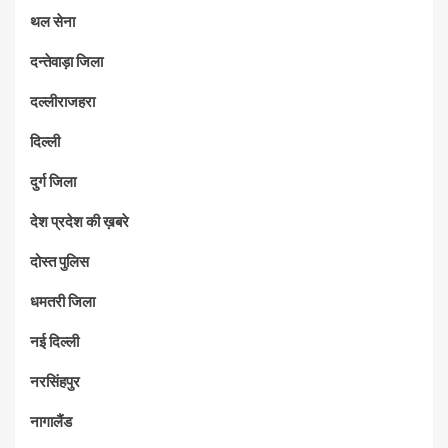
थल सेना
दन्तेवाड़ा जिला
दल्लीराजहरा
दिल्ली
दुर्ग जिला
देश प्रदेश की ख़बरे
दोस्त पुलिस
धमतरी जिला
नई दिल्ली
नरसिंहपुर
नागालैंड