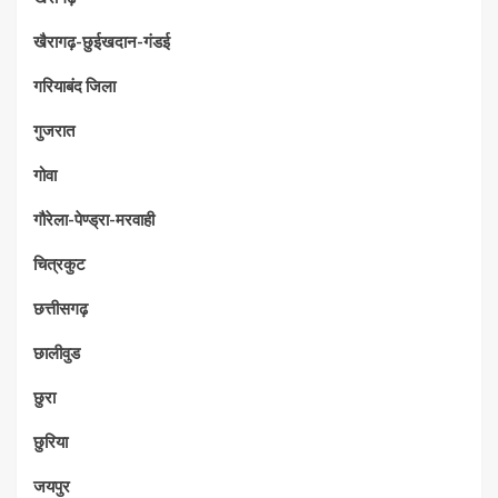
खैरागढ़-छुईखदान-गंडई
गरियाबंद जिला
गुजरात
गोवा
गौरेला-पेण्ड्रा-मरवाही
चित्रकुट
छत्तीसगढ़
छालीवुड
छुरा
छुरिया
जयपुर