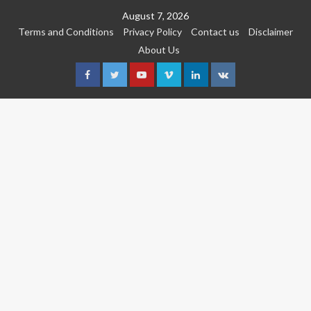
Skip
August 7, 2026
to
Terms and Conditions
Privacy Policy
Contact us
Disclaimer
content
About Us
Facebook
Twitter
Youtube
Vimeo
Linkedin
VK