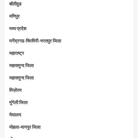
बॉलीवुड
मणिपुर
मध्‍य प्रदेश
मनेंद्रगढ-चिरमिरी-भरतपुर जिला
महाराष्‍ट्र
महासमुन्द जिला
महासमुन्द जिला
मिज़ोरम
मुंगेली जिला
मेघालय
मोहला-मानपुर जिला