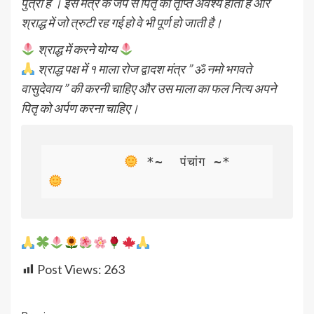
पुत्री हैं । इस मंत्र के जप से पितृ की तृप्ति अवश्य होती है और
श्राद्ध में जो त्रुटी रह गई हो वे भी पूर्ण हो जाती है।
श्राद्ध में करने योग्य
श्राद्ध पक्ष में १ माला रोज द्वादश मंत्र ” ॐ नमो भगवते
वासुदेवाय ” की करनी चाहिए और उस माला का फल नित्य अपने
पितृ को अर्पण करना चाहिए।
 *~  पंचांग ~*   
Post Views:
263