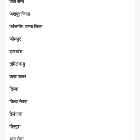
जल सेना
जशपुर जिला
जांजगीर-चाम्पा जिला
जोधपुर
झारखंड
तमिलनाडु
ताज़ा खबर
तिल्दा
तिल्दा नेवरा
तेलंगाना
त्रिपुरा
थल सेना