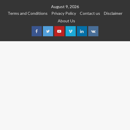
Skip
August 9, 2026
to
Terms and Conditions
Privacy Policy
Contact us
Disclaimer
content
About Us
Facebook
Twitter
Youtube
Vimeo
Linkedin
VK