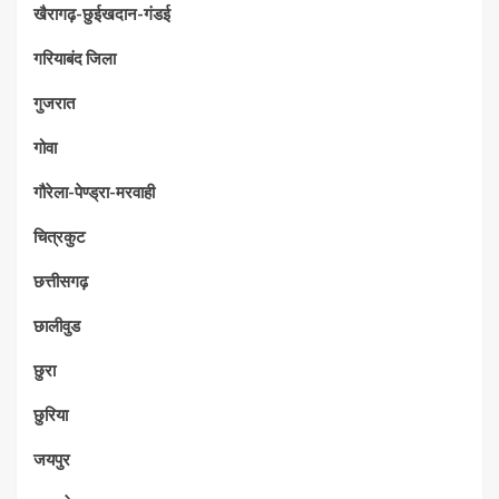
खैरागढ़-छुईखदान-गंडई
गरियाबंद जिला
गुजरात
गोवा
गौरेला-पेण्ड्रा-मरवाही
चित्रकुट
छत्तीसगढ़
छालीवुड
छुरा
छुरिया
जयपुर