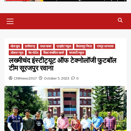
Primary
Menu
खेल कूद
छत्तीसगढ़
ताज़ा खबर
प्राइवेट स्कूल
बिलासपुर जिला
रायपुर आजतक
लोकल न्यूज़
वेब-पोर्टल
शिक्षा सम्बंधित खबरे
सरकारी स्कूल
लख्मीचंद इंस्टीट्यूट ऑफ टेक्नोलॉजी फुटबॉल
टीम सूरजपुर रवाना
CNINews2017
October 5, 2023
0