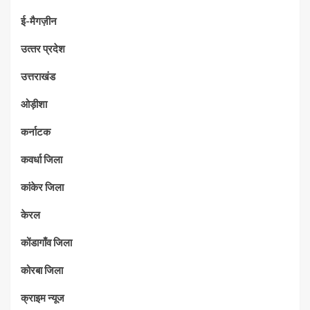
ई-मैगज़ीन
उत्‍तर प्रदेश
उत्तराखंड
ओड़ीशा
कर्नाटक
कवर्धा जिला
कांकेर जिला
केरल
कोंडागाँव जिला
कोरबा जिला
क्राइम न्यूज