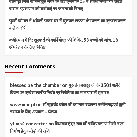
दंतेवाड़ा जिले के किरंदुल नगर के वार्ड क्रमांक 05 में अवैध निर्माण पर उठते
सवाल, प्रशासन की कार्रवाई पर जनता की निगाह
युवती को घर में अकेली पाकर घर में घुसकर लज्जा भंग करने का प्रयास करने
वाले आरोपी
कबीरधाम में नि: शुल्क ईको कार्डियोग्राफी शिविर, 53 बच्चों की जांच, 18
ऑपरेशन के लिए चिन्हित
Recent Comments
blessed be the chamber
on
गुरु तेग बहादुर जी के 350वें शहीदी
दिवस पर प्रदेश स्तरीय निबंध प्रतियोगिता का भाटापारा में शुभारंभ
www.xmc.pl
on
डॉ.खूबचंद बघेल जी का नाम बदलना छत्तीसगढ़ एवं कुर्मी
समाज के लिए अपमान – पंकज
yt mp4 converter
on
विधायक इंद्र साव की सक्रियता से मिली नाला
निर्माण हेतु करोड़ो की राशि