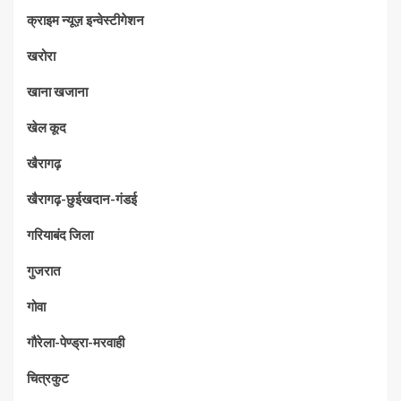
क्राइम न्यूज़ इन्वेस्टीगेशन
खरोरा
खाना खजाना
खेल कूद
खैरागढ़
खैरागढ़-छुईखदान-गंडई
गरियाबंद जिला
गुजरात
गोवा
गौरेला-पेण्ड्रा-मरवाही
चित्रकुट