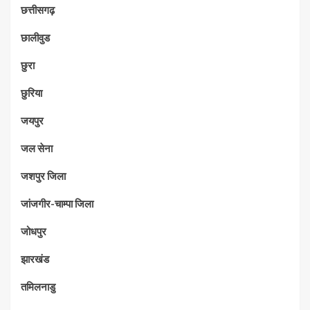
छत्तीसगढ़
छालीवुड
छुरा
छुरिया
जयपुर
जल सेना
जशपुर जिला
जांजगीर-चाम्पा जिला
जोधपुर
झारखंड
तमिलनाडु