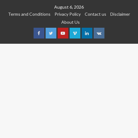
Skip
August 6, 2026
to
Terms and Conditions
Privacy Policy
Contact us
Disclaimer
content
About Us
Facebook
Twitter
Youtube
Vimeo
Linkedin
VK