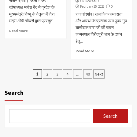
राजनांदगांव। जिला भाजपा
CNINews2017
February 25, 2026
0
कोषाध्यक्ष भावेश बैद ने प्रदेश के
मुख्यमंत्री विष्णु के नेतृत्व में वित्त
राजनांदगांव।सामाजिक समरसता
मंत्री ओपी चौधरी द्वारा प्रस्तुत...
और आस्था के प्रतीक परम पूज्य गुरु
घासीदास बाबा जी की पावन
Read More
जन्मस्थल गिरौदपुरी धाम के दर्शन
हेतु...
Read More
Posts
1
2
3
4
…
40
Next
navigation
Search
Search