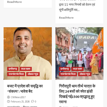
Read More
द्वारा 11 नगर निगमों को वेतन एवं
चुंगी क्षतिपूर्ति मद...
Read More
छत्तीसगढ़
ताज़ा खबर
छत्तीसगढ़
ताज़ा खबर
राजनांदगांव जिला
लोकल न्यूज़
राजनांदगांव जिला
लोकल न्यूज़
बजट में प्रदेश की समृद्धि का
गिरौदपुरी धाम तीर्थ यात्रा के
‘संकल्प’: भावेश बैद
लिए 24 बसों को श्वेत झंडी
दिखाई गई1500 श्रद्धालु हुए
CNINews2017
रवाना
February 25, 2026
0