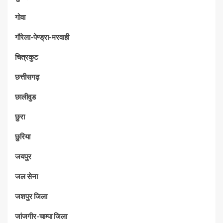
गोवा
गौरेला-पेण्ड्रा-मरवाही
चित्रकुट
छत्तीसगढ़
छालीवुड
छुरा
छुरिया
जयपुर
जल सेना
जशपुर जिला
जांजगीर-चाम्पा जिला