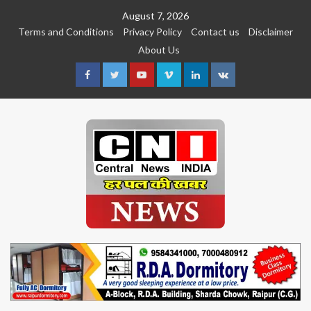
Skip
August 7, 2026
to
Terms and Conditions
Privacy Policy
Contact us
Disclaimer
content
About Us
Facebook
Twitter
Youtube
Vimeo
Linkedin
VK