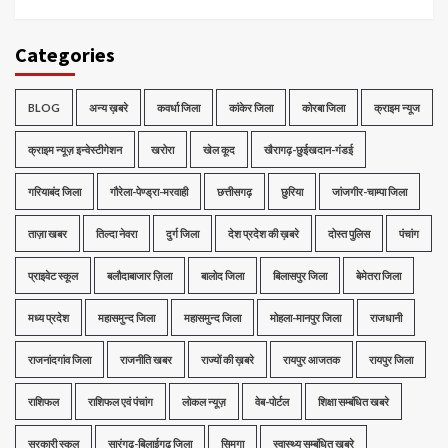
Categories
BLOG
अन्य ख़बरे
कवर्धा जिला
कांकेर जिला
कोरबा जिला
क्राइम न्यूज
क्राइम न्यूज़ इन्वेस्टीगेशन
खरोरा
खेल कूद
खैरागढ़-छुईखदान-गंडई
गरियाबंद जिला
गौरेला-पेण्ड्रा-मरवाही
छत्तीसगढ़
छुरिया
जांजगीर-चाम्पा जिला
ताज़ा खबर
तिल्दा नेवरा
दुर्ग जिला
देश प्रदेश की ख़बरे
दोस्त पुलिस
पंचांग
प्राइवेट स्कूल
बलौदाबाजार ज़िला
बालोद जिला
बिलासपुर जिला
बेमेतरा जिला
मध्‍य प्रदेश
महासमुन्द जिला
महासमुन्द जिला
मोहला-मानपुर जिला
राजधानी
राजनांदगांव जिला
राजनीति खबर
राज्यों की ख़बरे
रायपुर आजतक
रायपुर जिला
राशिफल
राशिफल एवं पंचांग
लोकल न्यूज़
वेब-पोर्टल
शिक्षा सम्बंधित खबरे
सरकारी स्कूल
सारंगढ़-बिलाईगढ़ जिला
सिमगा
स्वास्थ्य सम्बंधित खबरे