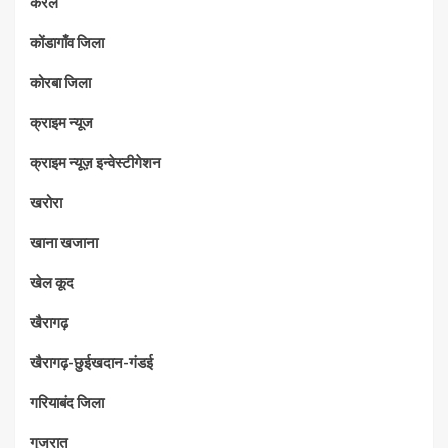
केरल
कोंडागाँव जिला
कोरबा जिला
क्राइम न्यूज
क्राइम न्यूज़ इन्वेस्टीगेशन
खरोरा
खाना खजाना
खेल कूद
खैरागढ़
खैरागढ़-छुईखदान-गंडई
गरियाबंद जिला
गुजरात