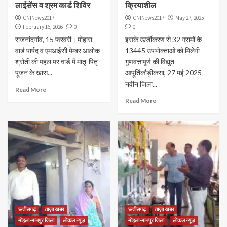
लाईसेंस व श्रम कार्ड शिविर
क्रियाशील
CNINews2017
CNINews2017
May 27, 2025
February 16, 2026
0
0
राजनांदगांव, 15 फरवरी। मोहारा
इसके ऊर्जीकरण से 32 ग्रामों के
वार्ड पार्षद व एमआईसी मेम्बर आलोक
13445 उपभोक्ताओं को मिलेगी
श्रोती की पहल पर वार्ड में मातृ-पितृ
गुणवत्तापूर्ण की विद्युत
पूजन के खास...
आपूर्तिकौड़ीकसा, 27 मई 2025 -
नवीन जिला...
Read More
Read More
छत्तीसगढ़
ताज़ा खबर
छत्तीसगढ़
ताज़ा खबर
मोहला-मानपुर जिला
लोकल न्यूज़
मोहला-मानपुर जिला
लोकल न्यूज़