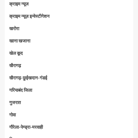
क्राइम न्यूज
क्राइम न्यूज़ इन्वेस्टीगेशन
खरोरा
खाना खजाना
खेल कूद
खैरागढ़
खैरागढ़-छुईखदान-गंडई
गरियाबंद जिला
गुजरात
गोवा
गौरेला-पेण्ड्रा-मरवाही