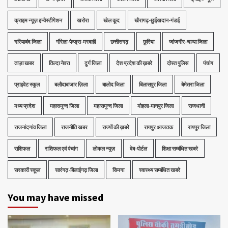
क्राइम न्यूज़ इन्वेस्टीगेशन
खरोरा
खेल कूद
खैरागढ़-छुईखदान-गंडई
गरियाबंद जिला
गौरेला-पेण्ड्रा-मरवाही
छत्तीसगढ़
छुरिया
जांजगीर-चाम्पा जिला
ताज़ा खबर
तिल्दा नेवरा
दुर्ग जिला
देश प्रदेश की ख़बरे
दोस्त पुलिस
पंचांग
प्राइवेट स्कूल
बलौदाबाजार ज़िला
बालोद जिला
बिलासपुर जिला
बेमेतरा जिला
मध्‍य प्रदेश
महासमुन्द जिला
महासमुन्द जिला
मोहला-मानपुर जिला
राजधानी
राजनांदगांव जिला
राजनीति खबर
राज्यों की ख़बरे
रायपुर आजतक
रायपुर जिला
राशिफल
राशिफल एवं पंचांग
लोकल न्यूज़
वेब-पोर्टल
शिक्षा सम्बंधित खबरे
सरकारी स्कूल
सारंगढ़-बिलाईगढ़ जिला
सिमगा
स्वास्थ्य सम्बंधित खबरे
You may have missed