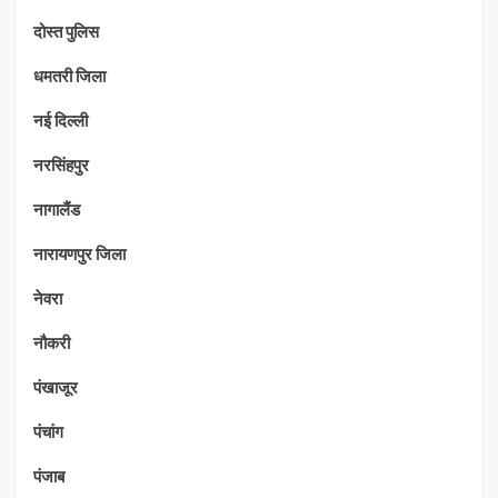
दोस्त पुलिस
धमतरी जिला
नई दिल्ली
नरसिंहपुर
नागालैंड
नारायणपुर जिला
नेवरा
नौकरी
पंखाजूर
पंचांग
पंजाब