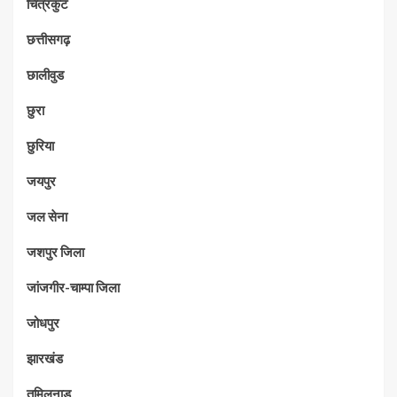
चित्रकुट
छत्तीसगढ़
छालीवुड
छुरा
छुरिया
जयपुर
जल सेना
जशपुर जिला
जांजगीर-चाम्पा जिला
जोधपुर
झारखंड
तमिलनाडु