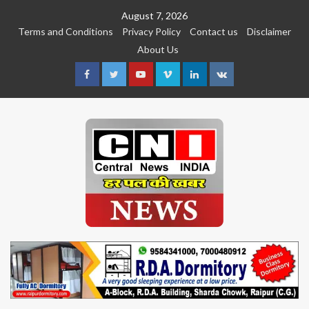
Skip
August 7, 2026
to
Terms and Conditions
Privacy Policy
Contact us
Disclaimer
content
About Us
Facebook
Twitter
Youtube
Vimeo
Linkedin
VK