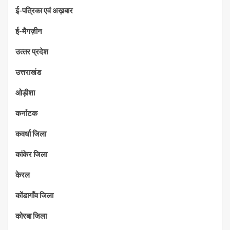
ई-पत्रिका एवं अख़बार
ई-मैगज़ीन
उत्‍तर प्रदेश
उत्तराखंड
ओड़ीशा
कर्नाटक
कवर्धा जिला
कांकेर जिला
केरल
कोंडागाँव जिला
कोरबा जिला