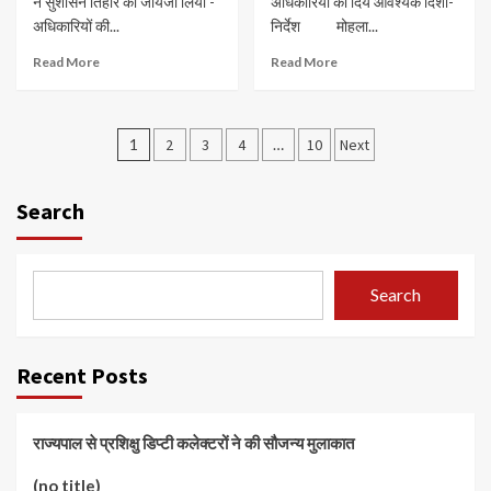
ने सुशासन तिहार का जायजा लिया -
अधिकारियों को दिये आवश्यक दिशा-
अधिकारियों की...
निर्देश मोहला...
Read More
Read More
Posts
1
2
3
4
…
10
Next
navigation
Search
Search
Recent Posts
राज्यपाल से प्रशिक्षु डिप्टी कलेक्टरों ने की सौजन्य मुलाकात
(no title)